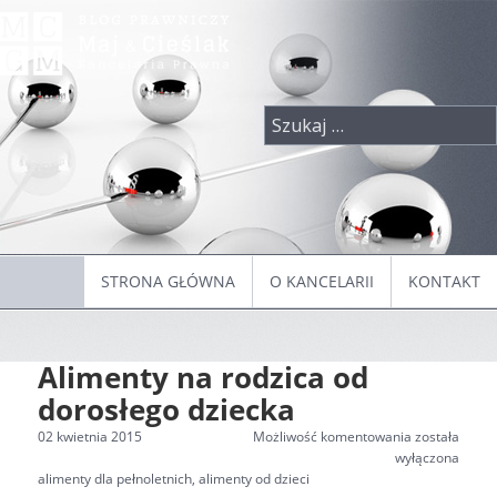
Przeskocz
do
treści
Szukaj:
STRONA GŁÓWNA
O KANCELARII
KONTAKT
Alimenty na rodzica od
dorosłego dziecka
Alimenty
02 kwietnia 2015
Możliwość komentowania
została
na
wyłączona
Tagi
rodzica
alimenty dla pełnoletnich
,
alimenty od dzieci