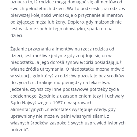
oznacza to, iż rodzice mogą domagać się alimentów od
swoich pełnoletnich dzieci. Warto podkreślić, iż rodzic w
pierwszej kolejności wnioskuje o przyznanie alimentów
od żyjącego męża lub żony. Dopiero, gdy małżonek nie
jest w stanie spełnić tego obowiązku, spada on na
dzieci.
Żądanie przyznania alimentów na rzecz rodzica od
dzieci, jest możliwe jedynie gdy znajduje się on w
niedostatku, a jego dorośli synowie/córki posiadają już
własne źródła utrzymania. O niedostatku można mówić
w sytuacji, gdy któryś z rodziców pozostaje bez środków
do życia tzn. brakuje mu pieniędzy na lekarstwa,
jedzenie, czynsz czy inne podstawowe potrzeby życia
codziennego. Zgodnie z uzasadnieniem tezy III uchwały
Sądu Najwyższego z 1987 r. w sprawach
alimentacyjnych „niedostatek występuje wtedy, gdy
uprawniony nie może w pełni własnymi siłami, z
własnych środków, zaspokoić swych usprawiedliwionych
potrzeb”.