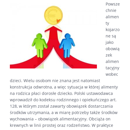
od
Powsze
dorosłego
chnie
dziecka
alimen
ty
kojarzo
ne są
jako
obowią
zek
alimen
tacyjny
wobec
dzieci. Wielu osobom nie znana jest natomiast
konstrukcja odwrotna, a więc sytuacja w której alimenty
na rodzica płaci dorosłe dziecko. Polski ustawodawca
wprowadził do kodeksu rodzinnego i opiekuńczego art.
128, w którym został zawarty obowiązek dostarczania
środków utrzymania, a w miarę potrzeby także środków
wychowania – obowiązek alimentacyjny. Obciąża on
krewnych w linii prostej oraz rodzeństwo. W praktyce