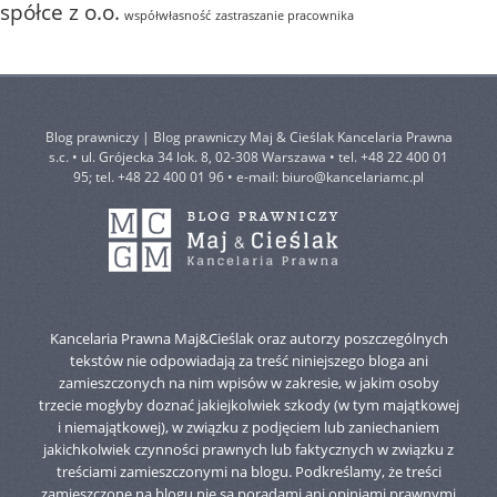
spółce z o.o.
współwłasność
zastraszanie pracownika
Blog prawniczy | Blog prawniczy Maj & Cieślak Kancelaria Prawna
s.c. • ul. Grójecka 34 lok. 8, 02-308 Warszawa • tel. +48 22 400 01
95; tel. +48 22 400 01 96 • e-mail:
biuro@kancelariamc.pl
Kancelaria Prawna Maj&Cieślak oraz autorzy poszczególnych
tekstów nie odpowiadają za treść niniejszego bloga ani
zamieszczonych na nim wpisów w zakresie, w jakim osoby
trzecie mogłyby doznać jakiejkolwiek szkody (w tym majątkowej
i niemajątkowej), w związku z podjęciem lub zaniechaniem
jakichkolwiek czynności prawnych lub faktycznych w związku z
treściami zamieszczonymi na blogu. Podkreślamy, że treści
zamieszczone na blogu nie są poradami ani opiniami prawnymi