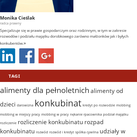
Monika Cieślak
radca prawny
Specjalizuje się w prawie gospodarczym oraz rodzinnym, w tym w zakresie
rozwodów i podziału majątku dorobkowego zarówno małżonków jak i byłych
»
konkubentów.
TAGI
alimenty dla pełnoletnich
alimenty od
konkubinat
dzieci
darowizna
kredyt po rozwodzie
mobbing
mobbing w miejscy pracy
mobbing w pracy
nękanie rpacownika
podział majątku
rozliczenie konkubinatu
rozpad
rozliczenie
konkubinatu
udziały w
rozwód
rozwód i kredyt
spółka cywilna