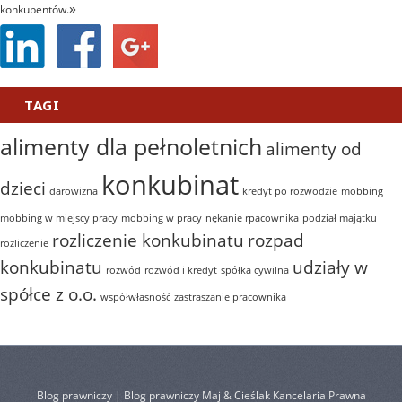
»
konkubentów.
TAGI
alimenty dla pełnoletnich
alimenty od
konkubinat
dzieci
darowizna
kredyt po rozwodzie
mobbing
mobbing w miejscy pracy
mobbing w pracy
nękanie rpacownika
podział majątku
rozliczenie konkubinatu
rozpad
rozliczenie
konkubinatu
udziały w
rozwód
rozwód i kredyt
spółka cywilna
spółce z o.o.
współwłasność
zastraszanie pracownika
Blog prawniczy | Blog prawniczy Maj & Cieślak Kancelaria Prawna