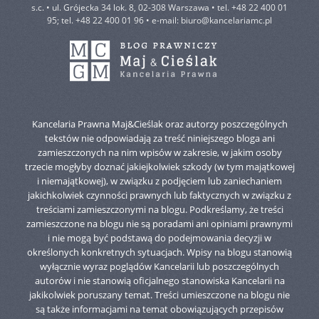
s.c. • ul. Grójecka 34 lok. 8, 02-308 Warszawa • tel. +48 22 400 01
95; tel. +48 22 400 01 96 • e-mail:
biuro@kancelariamc.pl
Kancelaria Prawna Maj&Cieślak oraz autorzy poszczególnych
tekstów nie odpowiadają za treść niniejszego bloga ani
zamieszczonych na nim wpisów w zakresie, w jakim osoby
trzecie mogłyby doznać jakiejkolwiek szkody (w tym majątkowej
i niemajątkowej), w związku z podjęciem lub zaniechaniem
jakichkolwiek czynności prawnych lub faktycznych w związku z
treściami zamieszczonymi na blogu. Podkreślamy, że treści
zamieszczone na blogu nie są poradami ani opiniami prawnymi
i nie mogą być podstawą do podejmowania decyzji w
określonych konkretnych sytuacjach. Wpisy na blogu stanowią
wyłącznie wyraz poglądów Kancelarii lub poszczególnych
autorów i nie stanowią oficjalnego stanowiska Kancelarii na
jakikolwiek poruszany temat. Treści umieszczone na blogu nie
są także informacjami na temat obowiązujących przepisów