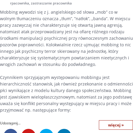
pracy
rpacownika
,
zastraszanie pracownika
Mobbing wywodzi się z j. angielskiego od słowa „mob” co w
wolnym tłumaczeniu oznacza „tłum”, ”natłok”, „banda”. W miejscu
pracy zazwyczaj nie charakteryzuje się otwartą jawną agresją,
natomiast atak przeprowadzany jest na ofiarę różnego rodzaju
środkami manipulacji psychicznej przy równoczesnym zachowaniu
pozorów poprawności. Kolokwialnie rzecz ujmując mobbing to nic
innego jak psychiczny terror skierowany na jednostkę, który
charakteryzuje się systematycznym powtarzaniem nieetycznych i
wrogich zachowań w stosunku do podwładnego.
Czynnikiem sprzyjającym występowaniu mobbingu jest
hierarchiczność stanowisk, jak również przekonanie o odmienności
płci wynikające z modelu kultury danego społeczeństwa. Mobbing
jest zjawiskiem wielopłaszczyznowym, natomiast za jego podstawę
uważa się konflikt personalny występujący w miejscu pracy i może
przyjmować np. następujące formy:
Udostępnij...
więcej