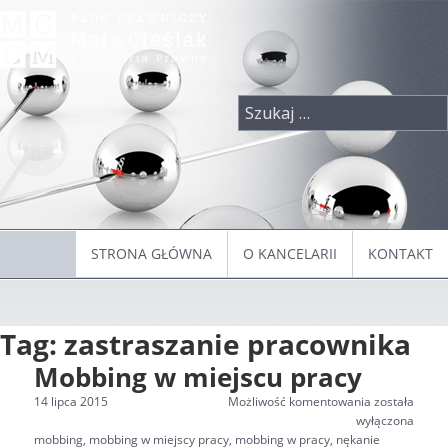
Przeskocz
do
treści
Szukaj:
STRONA GŁÓWNA
O KANCELARII
KONTAKT
Tag:
zastraszanie pracownika
Mobbing w miejscu pracy
Mobbing
14 lipca 2015
Możliwość komentowania
została
w
wyłączona
Tagi
miejscu
mobbing
,
mobbing w miejscy pracy
,
mobbing w pracy
,
nękanie