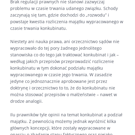
Brak regulacji prawnych nie stanowi zazwyczaj
problemu w czasie trwania udanego związku. Schody
zaczynają się tam, gdzie dochodzi do „rozwodu” i
powstaje kwestia rozliczenia majątku wypracowanego w
czasie trwania konkubinatu.
Niestety ani nauka prawa, ani orzecznictwo sądów nie
wypracowało do tej pory żadnego jednolitego
stanowiska co do tego jak traktować konkubinat i jak –
według jakich przepisów przeprowadzić rozliczenie
konkubinatu w tym dokonać podziału majątku
wypracowanego w czasie jego trwania. W zasadzie
jedyne co jednoznacznie aprobowane jest przez
doktrynę i orzecznictwo to to, że do konkubinatu nie
można stosować przepisów o małżeństwie – nawet w
drodze analogii.
Ilu prawników tyle opinii na temat konkubinat a podział
majątku. Z pewnością możemy jednak wyróżnić kilka
głównych koncepcji, które zostały wypracowane w
oparciu o zbadanie stanu faktycznego oraz niejako