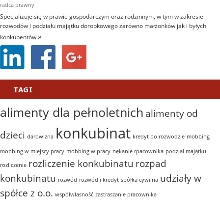
radca prawny
Specjalizuje się w prawie gospodarczym oraz rodzinnym, w tym w zakresie
rozwodów i podziału majątku dorobkowego zarówno małżonków jak i byłych
»
konkubentów.
TAGI
alimenty dla pełnoletnich
alimenty od
konkubinat
dzieci
darowizna
kredyt po rozwodzie
mobbing
mobbing w miejscy pracy
mobbing w pracy
nękanie rpacownika
podział majątku
rozliczenie konkubinatu
rozpad
rozliczenie
konkubinatu
udziały w
rozwód
rozwód i kredyt
spółka cywilna
spółce z o.o.
współwłasność
zastraszanie pracownika