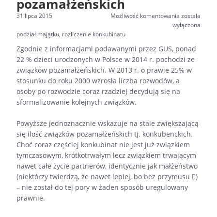
pozamałżeńskich
Rozliczenie
31 lipca 2015
Możliwość komentowania
została
majątku
wyłączona
Tagi
z
podział majątku
,
rozliczenie konkubinatu
konkubinatu
Zgodnie z informacjami podawanymi przez GUS, ponad
–
22 % dzieci urodzonych w Polsce w 2014 r. pochodzi ze
podział
związków pozamałżeńskich. W 2013 r. o prawie 25% w
majątku
dorobkoweg
stosunku do roku 2000 wzrosła liczba rozwodów, a
uzyskanego
osoby po rozwodzie coraz rzadziej decydują się na
w
sformalizowanie kolejnych związków.
związkach
pozamałżeńs
Powyższe jednoznacznie wskazuje na stale zwiększającą
się ilość związków pozamałżeńskich tj. konkubenckich.
Choć coraz częściej konkubinat nie jest już związkiem
tymczasowym, krótkotrwałym lecz związkiem trwającym
nawet całe życie partnerów, identycznie jak małżeństwo
(niektórzy twierdzą, że nawet lepiej, bo bez przymusu )
– nie został do tej pory w żaden sposób uregulowany
prawnie.