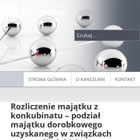
Przeskocz
do
treści
Szukaj:
STRONA GŁÓWNA
O KANCELARII
KONTAKT
Rozliczenie majątku z
konkubinatu – podział
majątku dorobkowego
uzyskanego w związkach